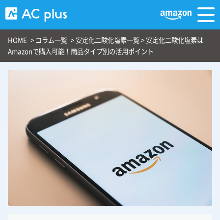
HOME
>
コラム一覧
>
安定化二酸化塩素一覧
>
安定化二酸化塩素は
Amazonで購入可能！商品タイプ別の活用ポイント