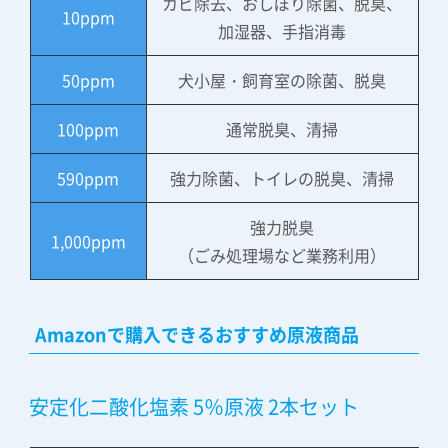
カビ除去、おしぼり除菌、脱臭、
10ppm
加湿器、手指消毒
50ppm
犬小屋・飼育室の除菌、脱臭
100ppm
通常脱臭、清掃
590ppm
強力除菌、トイレの脱臭、清掃
強力脱臭
1,000ppm
（ごみ処理場など業務利用）
Amazonで購入できるおすすめ原液商品
安定化二酸化塩素 5％原液 2本セット