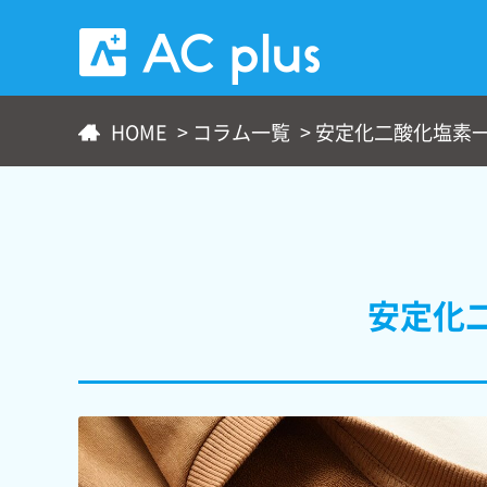
AC plus
HOME
>
コラム一覧
>
安定化二酸化塩素
安定化